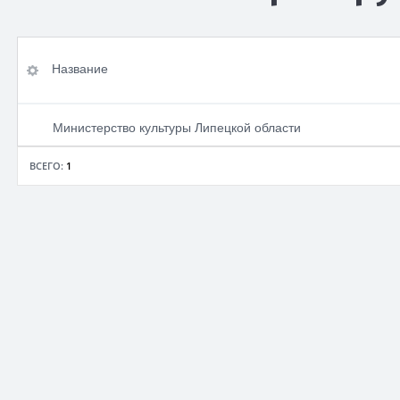
Название
Адрес<br>сайта
Название
Телефон
Министерство культуры Липецкой области
ВСЕГО:
1
По умолчанию