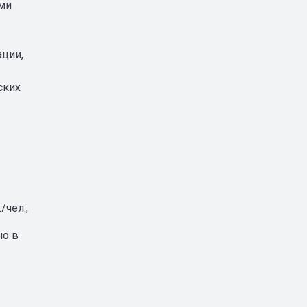
ми
ации,
ских
/чел.;
но в