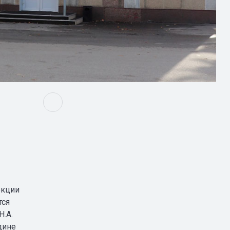
екции
тся
Н.А.
дине