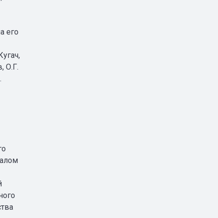
а его
Кугач,
, О.Г.
.
го
иалом
й
ного
ства