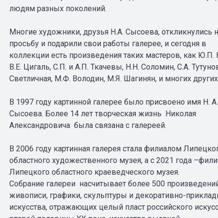
людям разных поколений.
Многие художники, друзья Н.А. Сысоева, откликнулись н
просьбу и подарили свои работы галерее, и сегодня в
коллекции есть произведения таких мастеров, как Ю.П. 
В.Е. Цигаль, С.П. и А.П. Ткачевы, Н.Н. Соломин, С.А. Тутунов
Светличная, М.Ф. Володин, М.Я. Шагинян, и многих других
В 1997 году картинной галерее было присвоено имя Н. А.
Сысоева. Более 14 лет творческая жизнь Николая
Александровича была связана с галереей.
В 2006 году картинная галерея стала филиалом Липецко
областного художественного музея, а с 2021 года –фил
Липецкого областного краеведческого музея.
Собрание галереи насчитывает более 500 произведени
живописи, графики, скульптуры и декоративно-приклад
искусства, отражающих целый пласт российского искус