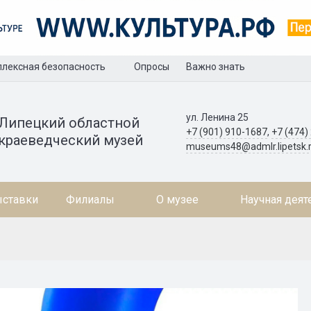
лексная безопасность
Опросы
Важно знать
ул. Ленина 25
Липецкий областной
+7 (901) 910-1687
,
+7 (474)
краеведческий музей
museums48@admlr.lipetsk.
ставки
Филиалы
О музее
Научная деят