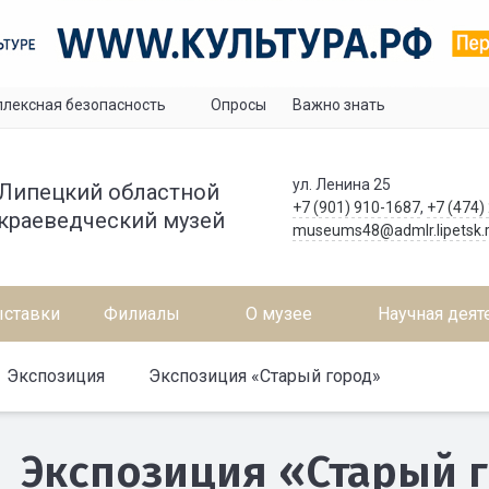
лексная безопасность
Опросы
Важно знать
ул. Ленина 25
Липецкий областной
+7 (901) 910-1687
,
+7 (474)
краеведческий музей
museums48@admlr.lipetsk.
ставки
Филиалы
О музее
Научная деят
Экспозиция
Экспозиция «Старый город»
Экспозиция «Старый 