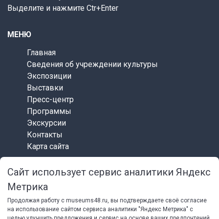
Выделите и нажмите Ctr+Enter
МЕНЮ
Главная
Сведения об учреждении культуры
Экспозиции
Выставки
Пресс-центр
Программы
Экскурсии
Контакты
Карта сайта
Сайт использует сервис аналитики Яндекс
СОЦИАЛЬНЫЕ СЕТИ
Метрика
Продолжая работу с museums48.ru, вы подтверждаете своё согласие
на использование сайтом сервиса аналитики "Яндекс Метрика" с
целью улучшить предложения и сервис на основе ваших предпочтений